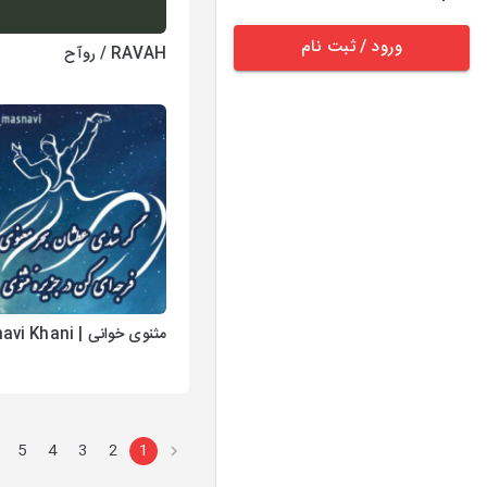
ورود / ثبت نام
RAVAH / روآح
مثنوی خوانی | Masnavi Khani
5
4
3
2
1