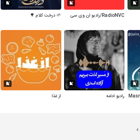
RadioNVC/رادیو ان وی سی
🌱 درخت کلام 🌳
رادیو ادامه
از غذا