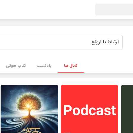
کانال ها
پادکست
کتاب صوتی