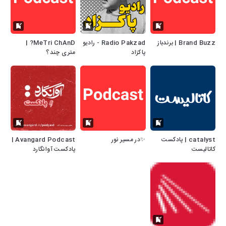
Brand Buzz | برندباز
Radio Pakzad - رادیو
MeTri ChAnD? |
پاکزاد
متری چند؟
catalyst | پادکست
✨در مسیر نور
Avangard Podcast |
کاتالیست
پادکست آوانگارد