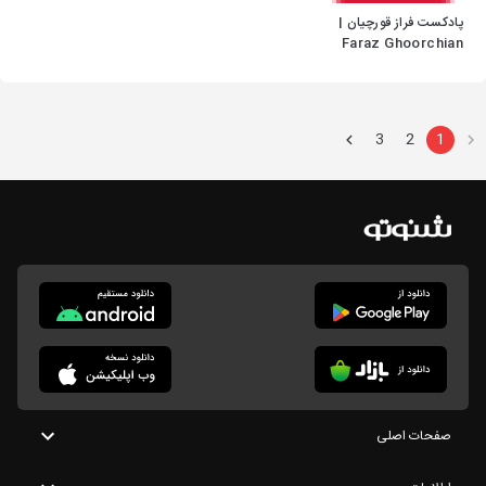
پادکست فراز قورچیان |
Faraz Ghoorchian
Podcast
3
2
1
صفحات اصلی