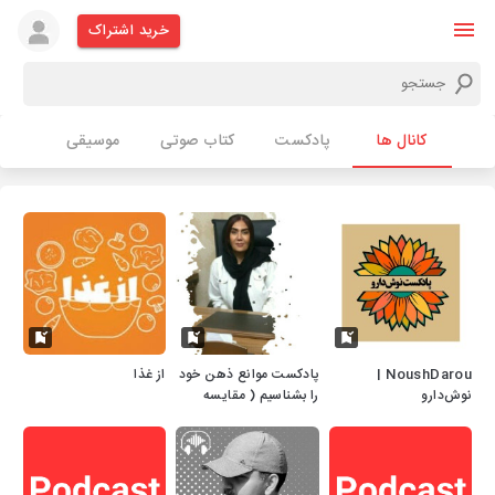
خرید اشتراک
کانال ها
پادکست
کتاب صوتی
موسیقی
NoushDarou |
پادکست موانع ذهن خود
از غذا
نوش‌دارو
را بشناسیم ( مقایسه
قرنطینه فیزیکی و ذهنی)