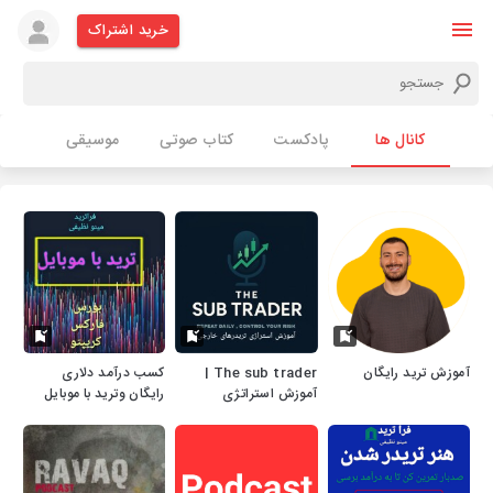
خرید اشتراک
کانال ها
پادکست
کتاب صوتی
موسیقی
آموزش ترید رایگان
The sub trader |
کسب درآمد دلاری
آموزش استراتژی
رایگان وترید با موبایل
تریدرهای خارجی
بازارهای مالی.12