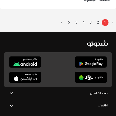
DisMot | دیسموت
6
5
4
3
2
1
صفحات اصلی
اطلاعات