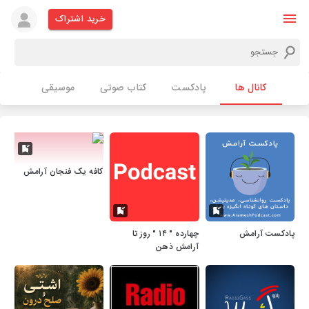
خرید اشتراک
کانال ها
پادکست
کتاب صوتی
موسیقی
کافه یک فنجان آرامش
پادکست آرامش
چهارده " ۱۴ " روز تا
آرامش ذهن