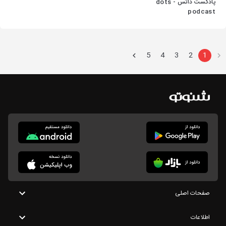
پادکست داتس - dots
podcast
5
4
3
2
1
صفحات اصلی
اطلاعات