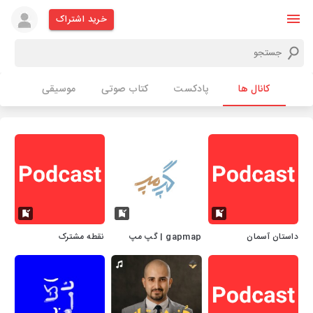
خرید اشتراک
کانال ها
پادکست
کتاب صوتی
موسیقی
داستان آسمان
gapmap | گپ مپ
نقطه مشترک