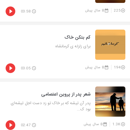
225
8 سال پیش
03:58
کم بتکن خاک
برای زلزله ی کرمانشاه
194
8 سال پیش
03:05
شعر پدر از پروین اعتصامی
پدر آن تیشه که بر خاک تو زد دست اجل تیشه‌ای
بود ک...
1.3K
8 سال پیش
02:47