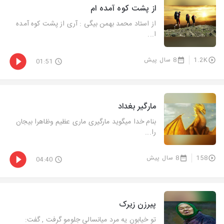
از پشت کوه آمده ام
از استاد محمد بهمن بیگی : آری از پشت کوه آمده
ا...
1.2K
8 سال پیش
01:51
مارگیر بغداد
بنام خدا میگوید مارگیری ماری عظیم وظاهرا بیجان
را...
158
8 سال پیش
04:40
پیرزن زیرک
تو خیابون یه مرد میانسالی جلومو گرفت , گفت: