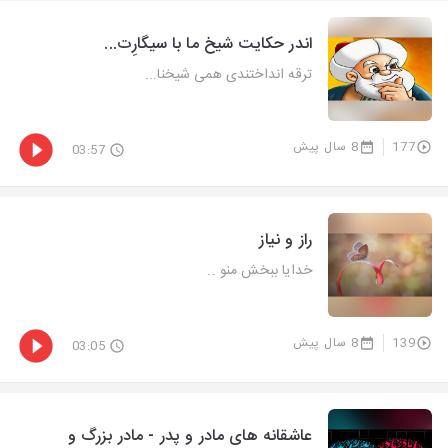
اندر حکایت شیخ ما با سیگارِت...
ترقه انداختندی همی شیخنا...
177
8 سال پیش
03:57
راز و نیاز
خدایا ببخش منو ..
139
8 سال پیش
03:05
عاشقانه های مادر و پدر - مادر بزرگ و