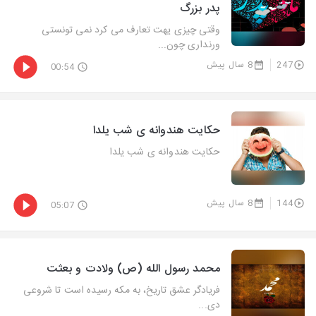
پدر بزرگ
وقتی چیزی یهت تعارف می کرد نمی تونستی
ورنداری چون...
247
8 سال پیش
00:54
حکایت هندوانه ی شب یلدا
حکایت هندوانه ی شب یلدا
144
8 سال پیش
05:07
محمد رسول الله (ص) ولادت و بعثت
فریادگر عشق تاریخ، به مکه رسیده است تا شروعی
دی...