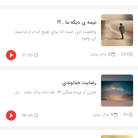
نیمه ی دیگه ما ..؟!
واقعیت این است که برای هیچ کدام از ما نیمه
ای وجود...
289
8 سال پیش
01:00
رضایت خداوندی
خیلی از مردم میگن !!!! ‌ بابا دلت پاک باشد . دل...
83
8 سال پیش
00:58