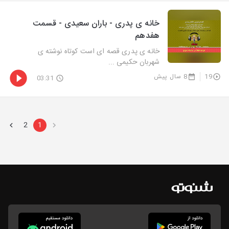
خانه ی پدری - باران سعیدی - قسمت
هفدهم
خانه ی پدری قصه ای است کوتاه نوشته ی
شهربان حکیمی ...
19
8 سال پیش
03:31
2
1