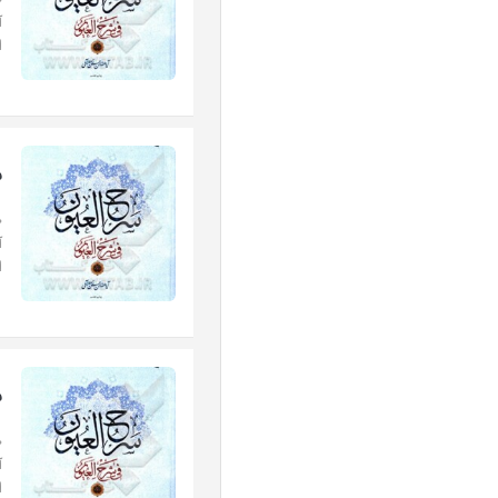
«
آ
ا
س
«
آ
ا
س
«
آ
ا