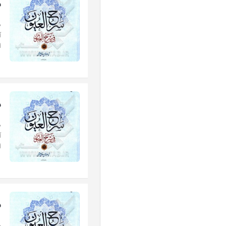
س
«
آ
ا
س
«
آ
ا
س