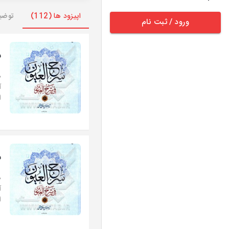
اپیزود ها (112)
توضی
ورود / ثبت نام
س
«
آ
ا
س
«
آ
ا