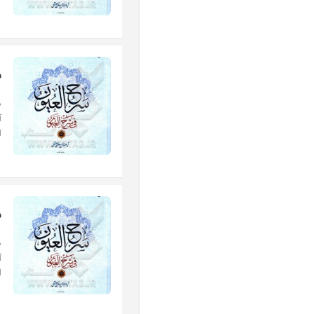
س
«
آ
ا
س
«
آ
ا