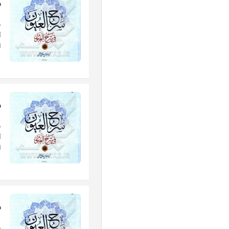
س
«
آ
ا
س
«
آ
ا
س
«