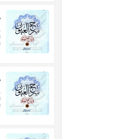
س
«
آ
ا
س
«
آ
ا