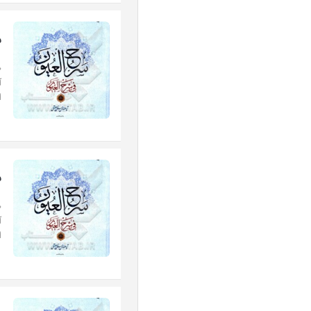
س
«
آ
ا
س
«
آ
ا