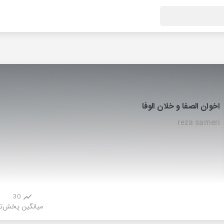
اخوان الصفا و خلان الوفا
reza sameri
30
میانگین پخش
ت