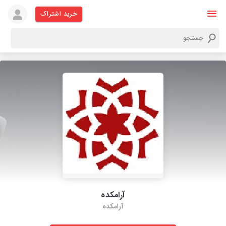
خرید اشتراک
آرامکده
آرامکده