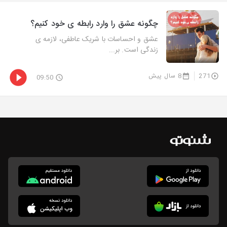
چگونه عشق را وارد رابطه ی خود کنیم؟
عشق و احساسات با شریک عاطفی، لازمه ی
زندگی است. بر...
271
8 سال پیش
09:50