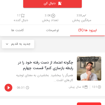
دنبال کن
17
3.0K
338
میانگین پخش
تعداد پخش
دنبال کننده
اپیزود ها (9)
توضیحات
کامنت ها
جدید به قدیم
چگونه اعتماد از دست رفته خود را در
رابطه بازسازی کنم؟ قسمت چهارم
همیگر را ببخشید. بخشیدن به معنای توجیه
کارهای اشت...
131
8 سال پیش
06:31