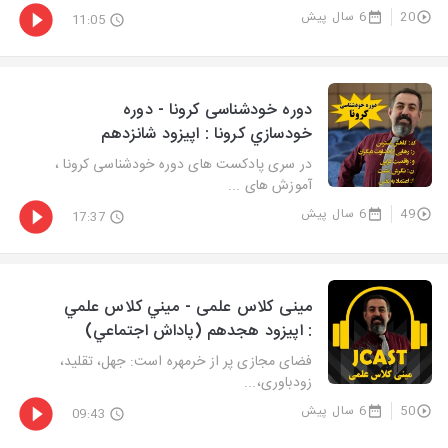
20
6 سال پیش
11:05
دوره خودشناسی کرونا - دوره
خودسازي كرونا : اپيزود شانزدهم
در سری پادکست های دوره خودشناسی کرونا ،
آموزش های ...
49
6 سال پیش
17:37
مینی کلاس علمی - ميني كلاس علمي
: اپيزود هجدهم (پاداش اجتماعي)
فضای مجازی پر از خرمهره است: جهل، تقلید،
زودباوری،...
50
6 سال پیش
09:43