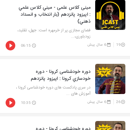
مینی کلاس علمی - ميني كلاس علمي
: اپيزود پانزدهم (بار انتخاب و انسداد
ذهني)
فضای مجازی پر از خرمهره است: جهل، تقلید،
زودباوری،...
19
6 سال پیش
06:15
دوره خودشناسی کرونا - دوره
خودسازي كرونا : اپيزود پانزدهم
در سری پادکست های دوره خودشناسی کرونا ،
آموزش های ...
26
6 سال پیش
10:35
دوره خودشناسی کرونا - دوره