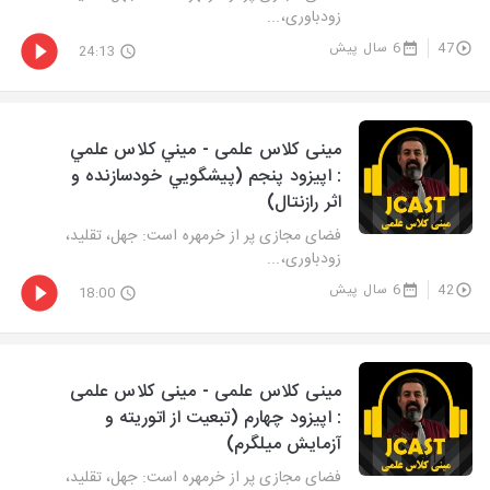
زودباوری،...
47
6 سال پیش
24:13
مینی کلاس علمی - ميني كلاس علمي
: اپيزود پنجم (پيشگويي خودسازنده و
اثر رازنتال)
فضای مجازی پر از خرمهره است: جهل، تقلید،
زودباوری،...
42
6 سال پیش
18:00
مینی کلاس علمی - مینی کلاس علمی
: اپیزود چهارم (تبعیت از اتوریته و
آزمایش میلگرم)
فضای مجازی پر از خرمهره است: جهل، تقلید،