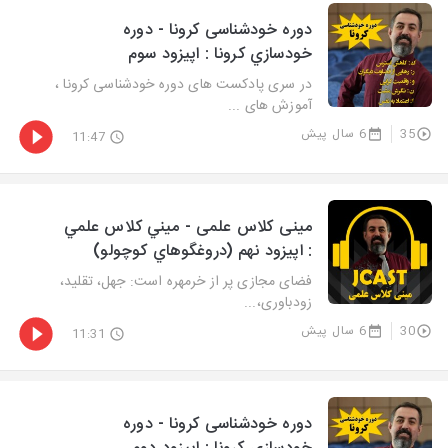
دوره خودشناسی کرونا - دوره
خودسازي كرونا : اپيزود سوم
در سری پادکست های دوره خودشناسی کرونا ،
آموزش های ...
35
6 سال پیش
11:47
مینی کلاس علمی - ميني كلاس علمي
: اپيزود نهم (دروغگوهاي كوچولو)
فضای مجازی پر از خرمهره است: جهل، تقلید،
زودباوری،...
30
6 سال پیش
11:31
دوره خودشناسی کرونا - دوره