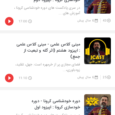
خودسازی کرونا : اپیزود دوم
در سری پادکست های دوره خودشناسی کرونا ،
آموزش های ...
43
6 سال پیش
17:00
مینی کلاس علمی - مینی کلاس علمی
: اپیزود هشتم (اثر گله و تبعیت از
جمع)
فضای مجازی پر از خرمهره است: جهل، تقلید،
زودباوری،...
25
6 سال پیش
11:10
دوره خودشناسی کرونا - دوره
خودسازی کرونا : اپیزود اول