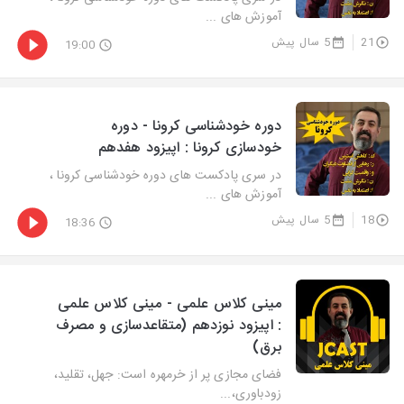
آموزش های ...
21
5 سال پیش
19:00
دوره خودشناسی کرونا - دوره
خودسازی کرونا : اپیزود هفدهم
در سری پادکست های دوره خودشناسی کرونا ،
آموزش های ...
18
5 سال پیش
18:36
مینی کلاس علمی - مینی کلاس علمی
: اپیزود نوزدهم (متقاعدسازی و مصرف
برق)
فضای مجازی پر از خرمهره است: جهل، تقلید،
زودباوری،...