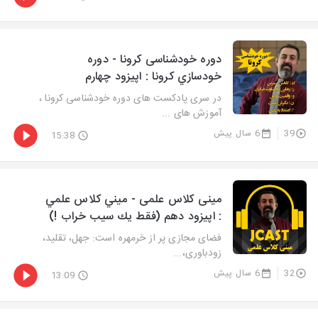
دوره خودشناسی کرونا - دوره
خودسازي كرونا : اپيزود چهارم
در سری پادکست های دوره خودشناسی کرونا ،
آموزش های ...
39
6 سال پیش
15:38
مینی کلاس علمی - ميني كلاس علمي
: اپيزود دهم (فقط يك سيب خراب !)
فضای مجازی پر از خرمهره است: جهل، تقلید،
زودباوری،...
32
6 سال پیش
13:09