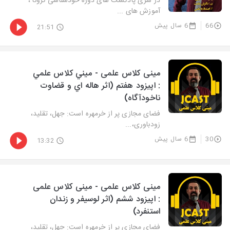
در سری پادکست های دوره خودشناسی کرونا ،
آموزش های ...
66
6 سال پیش
21:51
مینی کلاس علمی - ميني كلاس علمي
: اپيزود هفتم (اثر هاله اي و قضاوت
ناخودآگاه)
فضای مجازی پر از خرمهره است: جهل، تقلید،
زودباوری،...
30
6 سال پیش
13:32
مینی کلاس علمی - مینی کلاس علمی
: اپیزود ششم (اثر لوسیفر و زندان
استنفرد)
فضای مجازی پر از خرمهره است: جهل، تقلید،