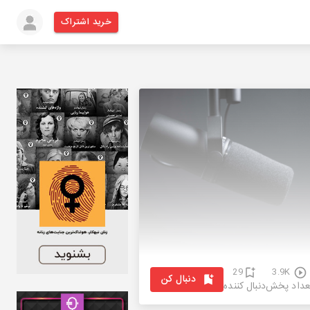
خرید اشتراک
29
3.9K
دنبال کن
عداد پخش
دنبال کننده