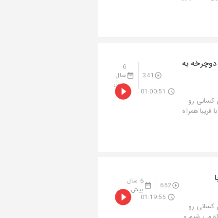
 دوچرخه به
6
341
سال
پیش
01:00:51
 کسانی رو
 فریبا همراه
ا
6 سال
652
پیش
01:19:55
 کسانی رو
اه می شیم و