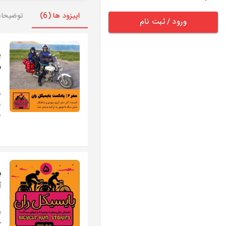
اپیزود ها (6)
توضیحا
ورود / ثبت نام
پ
س
د
س
ه
ب
آ
ب
چ