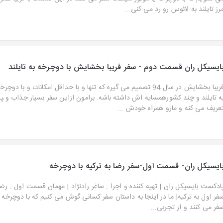
رز تایلند به لائوس رو رد می کنی...
ایسیکل ران قسمت دوم - سفر فریبا بخشایش با دوچرخه به تایلند
فریبا بخشایش در سال 94 تصمیم می گیره که تنها و با حداقل امکانات و با د
ه تایلند و چند کشورهمسایه اش داشته باشه. برامون ازاین سفر بسیار جذاب و ‍پ
عریف می کنه و مارو همراه خودش ...
ایسیکل ران- قسمت اول-سفر رضا به ترکیه با دوچرخه
ادکست بایسیکل ران | تهیه کننده و اجرا : ساغر رادنژاد | مهمان قسمت اول : رض
فر اول به ترکیه| ما در اینجا به داستان سفر کسانی گوش می کنیم که با دوچرخه 
فر می کنند و از تجربی...