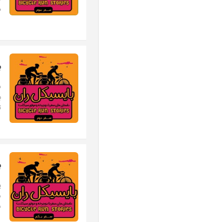
م
ب
ب
ت
ب
پ
س
س