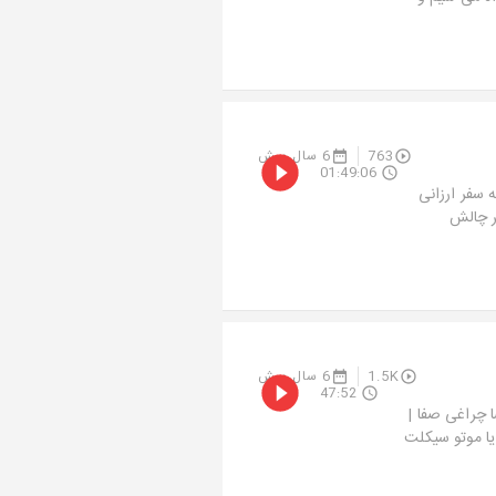
763
6 سال پیش
01:49:06
وچرخه سفر ارزانی
ر چالش
1.5K
6 سال پیش
47:52
ا چراغی صفا |
یا موتو سیکلت