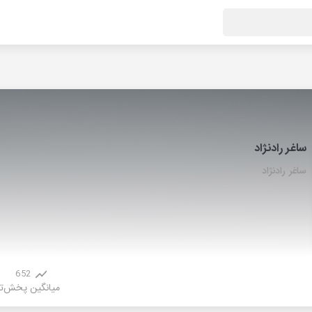
ساغر رادنژاد
ساغر رادنژاد
652
میانگین پخش
ت