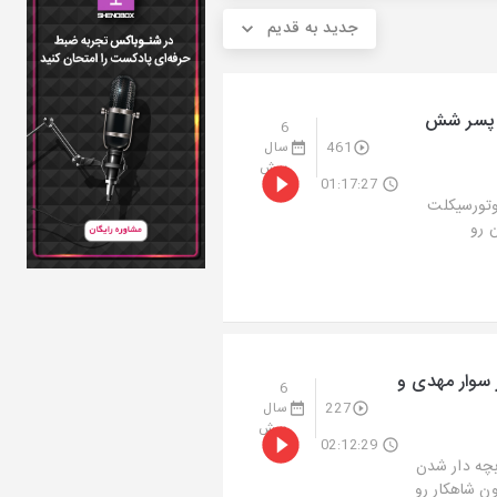
جدید به قدیم
 پسر شش
6
461
سال
پیش
01:17:27
وتورسیکلت
 رو
 سوار مهدی و
6
227
سال
پیش
02:12:29
بچه دار شدن
 شاهکار رو