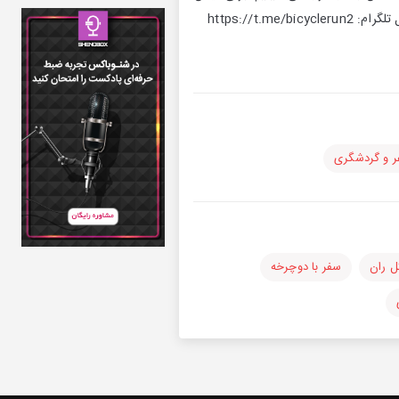
عکس های گزارش سفرها و همچنین داشتن فایل پادکست میتونید به کانال تلگرام بایسیکل ران سر بزنید. کانال تلگرام: https://t.me/bicyclerun2
 و گردشگری
ل ران
سفر با دوچرخه