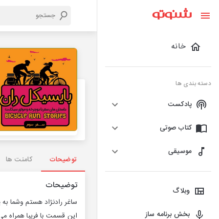
خانه
دسته بندی ها
پادکست
کتاب صوتی
موسیقی
توضیحات
کامنت ها
توضیحات
وبلاگ
ساغر رادنژاد هستم وشما به 
بخش برنامه ساز
این قسمت با فریبا همراه می 