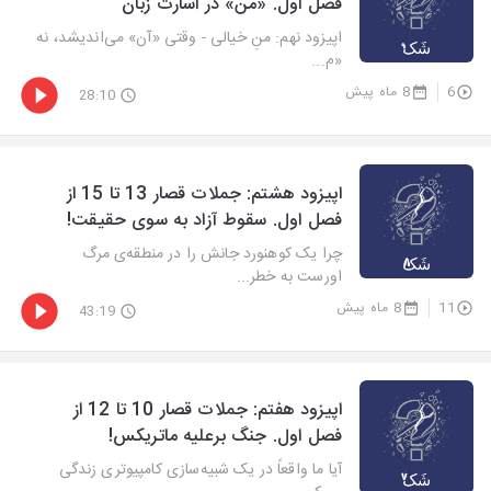
فصل اول. «من» در اسارت زبان
اپیزود نهم: منِ خیالی - وقتی «آن» می‌اندیشد، نه
«م...
6
8 ماه پیش
28:10
اپیزود هشتم: جملات قصار 13 تا 15 از
فصل اول. سقوط آزاد به سوی حقیقت!
چرا یک کوهنورد جانش را در منطقه‌ی مرگ
اورست به خطر...
11
8 ماه پیش
43:19
اپیزود هفتم: جملات قصار 10 تا 12 از
فصل اول. جنگ برعلیه ماتریکس!
آیا ما واقعاً در یک شبیه‌سازی کامپیوتری زندگی