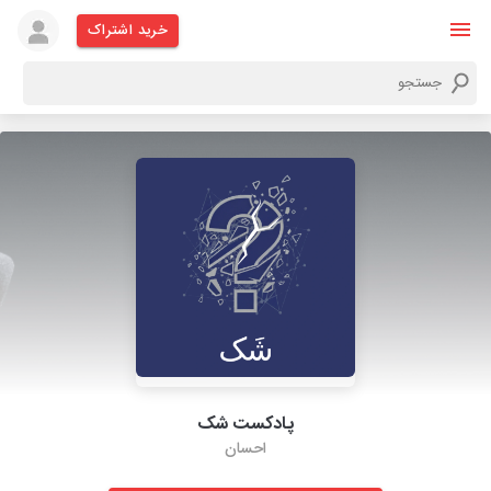
خرید اشتراک
پادکست شک
احسان