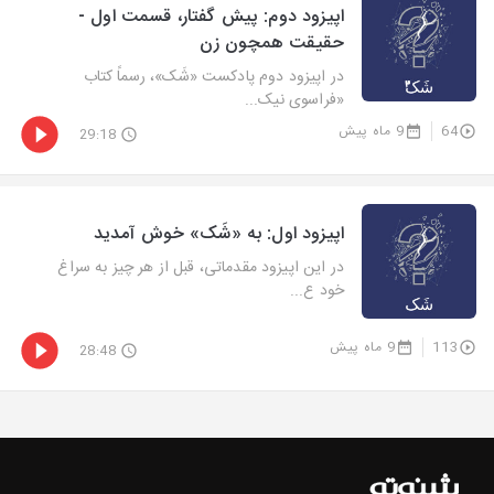
اپیزود دوم: پیش گفتار، قسمت اول -
حقیقت همچون زن
در اپیزود دوم پادکست «شَک»، رسماً کتاب
«فراسوی نیک...
64
9 ماه پیش
29:18
اپیزود اول: به «شَک» خوش آمدید
در این اپیزود مقدماتی، قبل از هر چیز به سراغ
خود ع...
113
9 ماه پیش
28:48