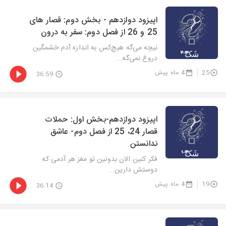
اپیزود دوازدهم - بخش دوم: قصار های
25 و 26 از فصل دوم: سفر به درون
نیچه می‌گه هیچ‌کس به اندازه آدم خشمگین
دروغ نمی‌گه...
25
4 ماه پیش
36:59
اپیزود دوازدهم-بخش اول: حملات
قصار 24، 25 از فصل دوم- عاشق
ندانستن
فکر کنین الان بدونین تو مغز هر آدمی که
دوستش دارین...
19
4 ماه پیش
36:14