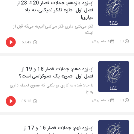
اپیزود یازدهم: جملات قصار 20 تا 23 از
فصل اول. «تو» تفکر نمیکنی، به یاد
میاری!
فکر می‌کنی داری فکر می‌کنی؟نیچه می‌گه قبل از
اینکه...
17
4 ماه پیش
53:42
اپیزود دهم: جملات قصار 18 و 19 از
فصل اول. «من» یک دموکراسی است؟
تا حالا شده یه کاری رو بکنی که همون لحظه داری
به خ...
11
7 ماه پیش
35:13
اپیزود نهم: جملات قصار 16 و 17 از