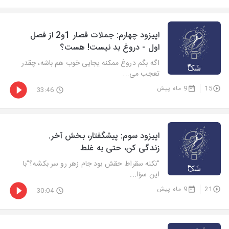
اپیزود چهارم: جملات قصار 1و2 از فصل
اول - دروغ بد نیست! هست؟
اگه بگم دروغ ممکنه یجایی خوب هم باشه، چقدر
تعجب می...
15
9 ماه پیش
33:46
اپیزود سوم: پیشگفتار، بخش آخر.
زندگی کن، حتی به غلط
"نکنه سقراط حقش بود جام زهر رو سر بکشه؟"با
این سؤا...
21
9 ماه پیش
30:04