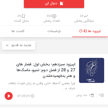
دنبال کن
26
330
24
میانگین پخش
تعداد پخش
دنبال کننده
اپیزود ها (14)
توضیحات
کامنت ها
جدید به قدیم
اپیزود سیزدهم- بخش اول: قصار های
27 و 28 از فصل دوم: تمپو، ماسک‌ها
و هنرِ بدفهمیده‌شدن
چرا بعضی آدم‌ها، حتی وقتی به زبان خودت باهات
حرف م...
7
1 ماه پیش
01:09:29