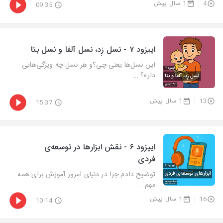
4
1 سال پیش
09:35
این نسل‌ها یعنی چی؟و هر نسل چه ویژگی‌هایی
داره؟ ...
13
1 سال پیش
15:37
ایپزود ۶ - نقش ابزارها در توسعه‌ی
فردی⁩
توضیح دادم چرا در دنیای امروز آموزش برای همه
مهم...
16
1 سال پیش
10:14