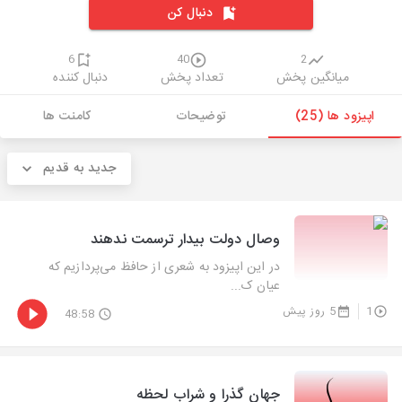
دنبال کن
6
40
2
میانگین پخش
تعداد پخش
دنبال کننده
اپیزود ها (25)
توضیحات
کامنت ها
جدید به قدیم
وصال دولت بیدار ترسمت ندهند
در این اپیزود به شعری از حافظ می‌پردازیم که
عیان ک...
1
5 روز پیش
48:58
جهان گذرا و شراب لحظه