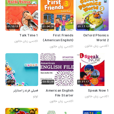
01:10:13
01:04:14
01:17:12
Talk Time 1
First Friends
Oxford Phonics
(American English)
World 2
اکادمی زبان خاتون
Level 3
اکادمی زبان خاتون
اکادمی زبان خاتون
07:05
03:52:28
01:31:17
فمیلی فرندز استارتر
American English
Speak Now 1
File Starter
اکادمی زبان خاتون
توتو
اکادمی زبان خاتون