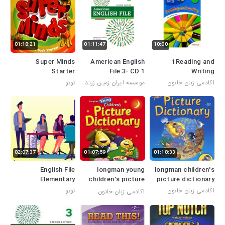
01:18:21
01:11:47
10:00
Super Minds
American English
1Reading and
Starter
File 3- CD 1
Writing
اکادمی زبان خاتون
موسسه ایران زمین زرند
توتو
02:07:37
01:07:59
01:18:33
English File
longman young
longman children's
Elementary
children's picture
picture dictionary
dictionary
اکادمی زبان خاتون
توتو
اکادمی زبان خاتون