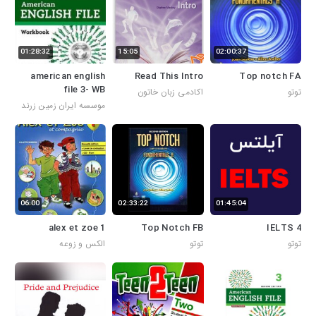
01:28:32
15:05
02:00:37
american english
Read This Intro
Top notch FA
file 3- WB
توتو
اکادمی زبان خاتون
موسسه ایران زمین زرند
06:00
02:33:22
01:45:04
alex et zoe 1
Top Notch FB
IELTS 4
توتو
توتو
الکس و زوعه