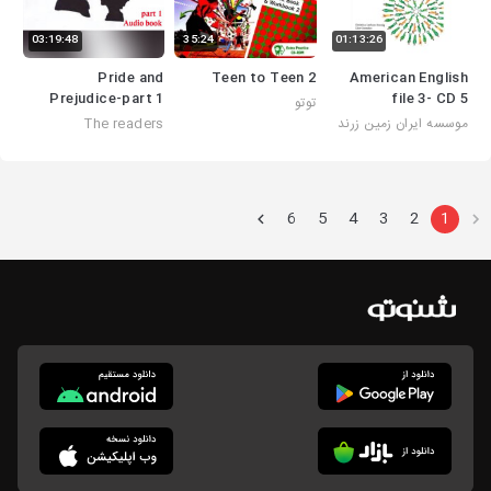
03:19:48
35:24
01:13:26
Pride and
Teen to Teen 2
American English
Prejudice-part 1
file 3- CD 5
توتو
The readers
موسسه ایران زمین زرند
6
5
4
3
2
1