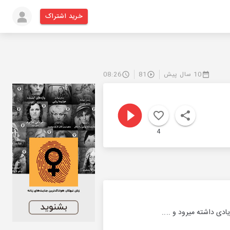
خرید اشتراک
10 سال پیش
81
08:26
4
دی داشته میرود و ....