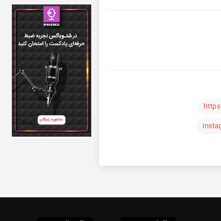
http
Inst