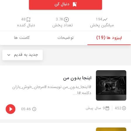
دنبال کن
48
3.7K
194
میانگین پخش
تعداد پخش
دنبال کننده
اپیزود ها (19)
توضیحات
کامنت ها
جدید به قدیم
اینجا بدون من
#اینجا_بدون_من نویسنده:#مرجان_خوش_بازان
دکلمه:#ا...
452
9 سال پیش
05:46