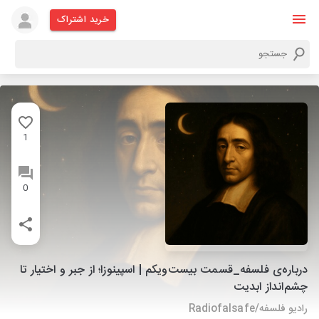
خرید اشتراک
1
0
درباره‌ی فلسفه_قسمت بیست‌و‌یکم | اسپینوزا؛ از جبر و اختیار تا
چشم‌انداز ابدیت
رادیو فلسفه/Radiofalsafe