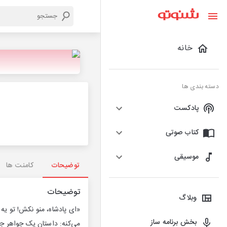
خانه
دسته بندی ها
پادکست
کتاب صوتی
موسیقی
توضیحات
کامنت ها
توضیحات
وبلاگ
«ای پادشاه، منو نکش! تو یه
بخش برنامه ساز
می‌کنه: داستان یک جواهر جاد