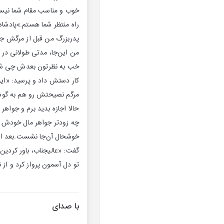
خوب و مناسب مقام شما نیستم
راه منتظر شما هستم.»پادشا
پدربزرگ من قبل از مرگش جوا
من این‌جا، مدتی طولانی در ا
خب به نظرتون بعدش چی شد ب
کار دستش داد و پرسید: «ای
مرگم نصیحتش رو هم به گوش ش
حالا اجازه بدید برم و جوا
چه زودتر جواهر مال خودش شه.
خوشحال آن‌جا نشست.بعد از
گفت: «عالیجناب، باور کردین
تو دل آسمون پرواز کرد و از نظ
با صدای