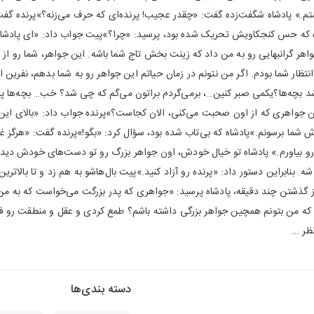
.» پادشاه شگفت‌زده گفت: «چقدر عجیب! پرنده‌ای که حرف می‌زنه؟»پرنده گفت:
ه که حس کنجکاویش تحریک شده بود، پرسید: «چرا؟»پیت جواب داد: «ای پادشاه،
هر گرانبهایی رو به من داد که زینت بخش تاج شما باشه. این جواهر، شما رو از ه
نتظار شما بودم. اگر من نتونم در زمان حیاتم این جواهر رو به شما بدهم، نفرین
چه‌ها؟یکمی صبر کنین…، برمی‌گردم براتون می‌گم که چی شد؟ خب… بچه‌ها پادش
ن جواهری که از اون صحبت می‌کنی، الان کجاست؟»پرنده جواب داد: «بالای این 
ما برسونم.»پادشاه که بی‌تاب شده بود، سؤال کرد: «بگو!»پرنده گفت: «هرگز غ
هر رو بیاورم.» پادشاه تو خیال خودش، اون جواهر بزرگ رو تو دست‌های خودش د
 بنابراین دستور داد: «پرنده رو آزاد کنید.»پیت بال‌هاشو به هم زد و تا بالاتری
 گذشتن چند دقیقه، پادشاه پرسید: «جواهری که پدر بزرگت می‌خواست که به
 که من بتونم همچین جواهر بزرگی داشته باشم؟ طمع کردی و عقل و منطقت رو فر
ر ...
دسته بندی‌ها