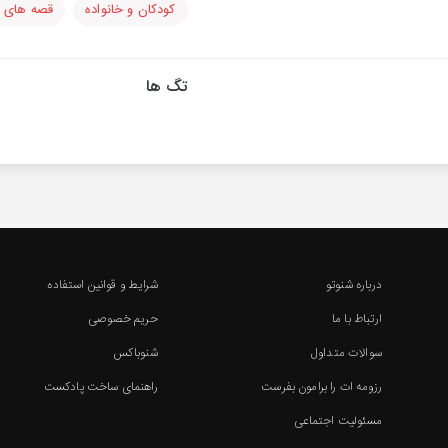
کودکان و خانواده
قصه های ک
تگ ها
درباره شنوتو
شرایط و قوانین استفاده
ارتباط با ما
حریم خصوصی
سوالات متداول
شنوباکس
رزومه ات را برامون بفرست
راهنمای ساخت پادکست
مسئولیت اجتماعی