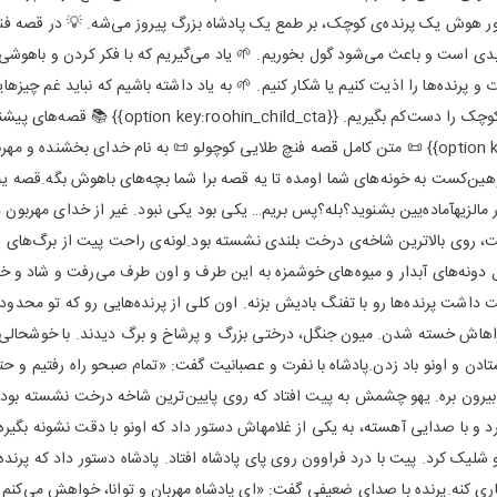
 هوش یک پرنده‌ی کوچک، بر طمع یک پادشاه بزرگ پیروز می‌شه. 💡 در قصه فنچ 
بدی است و باعث می‌شود گول بخوریم. 🌱 یاد می‌گیریم که با فکر کردن و باهوشی 
ت و پرنده‌ها را اذیت کنیم یا شکار کنیم. 🌱 به یاد داشته باشیم که نباید غم چیزها
{{option key:roohin_child_about}} 📜 متن کامل قصه فنچ طلایی کوچولو 📜 به نام خدای ب
‌کست به خونه‌های شما اومده تا یه قصه برا شما بچه‌های باهوش بگه.قصه یه ف
 مالزیهآماده‌یین بشنوید؟بله؟پس بریم… یکی بود یکی نبود. غیر از خدای مهربو
، روی بالاترین شاخه‌ی درخت بلندی نشسته بود.لونه‌ی راحت پیت از برگ‌های س
ال دونه‌های آبدار و میوه‌های خوشمزه به این طرف و اون طرف می‌رفت و شاد و خر
 داشت پرنده‌ها رو با تفنگ بادیش بزنه. اون کلی از پرنده‌هایی رو که تو محدو
اهاش خسته شدن. میون جنگل، درختی بزرگ و پرشاخ و برگ دیدند. با خوشحالی زی
تادن و اونو باد زدن.پادشاه با نفرت و عصبانیت گفت: «تمام صبحو راه رفتیم و ح
یرون بره. یهو چشمش به پیت افتاد که روی پایین‌ترین شاخه درخت نشسته بود
کرد و با صدایی آهسته، به یکی از غلامهاش دستور داد که اونو با دقت نشونه بگی
 شلیک کرد. پیت با درد فراوون روی پای پادشاه افتاد. پادشاه دستور داد که پرن
 کاری کنه.پرنده با صدای ضعیفی گفت: «ای پادشاه مهربان و توانا، خواهش می‌ک