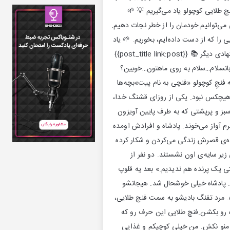
طلایی کوچولو یاد می‌گیریم 💡 🌱
می‌توانیم خودمان را از خطر نجات دهیم.
یی را که از دست داده‌ایم، بخوریم. 🌱 یاد
می‌گیریم که نباید موجودات کوچک را دست‌کم بگیریم. {{option key:roohin_child_cta}} 📚 قصه‌های پیشنهادی دیگر 📚 {{post_title link:post}}
خشنده و مهربانسلام…سلام به روی ماهتون…خوبین؟
نچِ کوچولو «فنچی به نام پیت»بچه‌ها
ن هیچکس نبود. یکی از روزای قشنگ خدا،
بز و پرپشتی که به طرف پایین آویزون
م آواز می‌خوند. پادشاه و افرادش اومده
ده‌ی قصرش زندگی می‌کردن و شکار کرده
ر سایه‌ی اون نشستند. دو نفر از
تی یک پرنده هم ندیدیم.» بعد یه قلوپ
. پادشاه خیلی خوشحال شد. هیجانشو
ره. مرد تفنگ بادیشو به سمت فنچ طلایی،
ده رو بکشن.فنچ طلایی این حرف رو که
نم منو نکش. من خیلی کوچیکم و غذایی