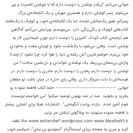
جوانی می‌کنم. آن‌قدر نوشتن را دوست دارم که با ننوشتن افسرده و پیر
می‌شوم. پسر کوچکی دارم و همسری مهربان و یک کتابخانه‌ی بزرگ.
پسرکم، هنوز یک‌سالش نشده، اما یک کتابخانه‌ی خوب و کوچک با یک‌عالمه
کتاب‌های کوچک و رنگی‌رنگی دارد. می‌نویسم، ویرایش می‌کنم، گه‌گاهی
هم ترجمه‌ی کتاب کودک. آشپزی را دوست دارم، چون شبیه‌ترین کار به
نوشتن است. وقتی می‌شود با یک‌مُشت نخود و لوبیای سفت و به‌خودیِ
خود بی‌مزه، خوشمزه‌ترین آش رشته‌ی دنیا را هوا کرد، چرا نشود از چندتا
واژه‌ی بی‌معنای بی‌ربط، یک نوشته‌ی خواندنی و دل‌نشین ساخت؟ من
نوشتن را دوست دارم، پختن را دوست دارم، مادری را دوست دارم. در
هرسه‌اش با دلت سروکار داری. وقتی پای «دل» در میان باشد، تو سلطان
جهانی. ------------------------------------------------- حتما کتاب فاطمه ستوده رو
بخرید و بخونید. صد در صد بهتون توصیه میکنم! "می خواستم نویسنده
شوم آشپز شدم - یازده روایت آبگوشتی" , انتشارات هیلا برای اشنایی بیشتر
با فاطمه ستوده میتونید به وبلاگهای ایشان سر بزنید:
www.writerchef.wordpress.com www.Masiha95.ir حالا لطف
کنید و سری به صفحه زیبای اینستاگرام "استودیو بن سای"، اسپانسر خوب