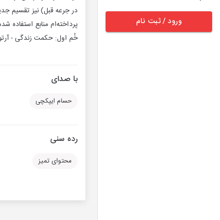
در جرعه قبل) نیز تقسیم جد
ورود / ثبت نام
خُم اول: حکمت زندگی - آرتور شوپنهاو
با صدای
حسام ایپکچی
رده سنی
محتوای تمیز