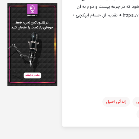
ود که در جرعه بیست و دوم به آن
پرداخته‌ام منابع استفاده شده: در باب حکمت زندگی صفحه 20 لینک در وب سایت مِی: https://mey.ir/episode-22 ● تقدیم از: حسام ایپکچی ◦
ی
زندگی اصیل