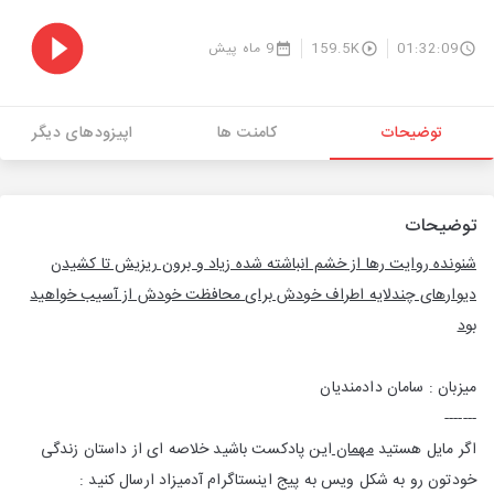
01:32:09
159.5K
9 ماه پیش
توضیحات
کامنت ها
اپیزودهای دیگر
توضیحات
شنونده روایت رها از خشم انباشته شده زیاد و برون ریزیش تا کشیدن
دیوارهای چندلایه اطراف خودش برای محافظت خودش از آسیب خواهید
بود
میزبان : سامان دادمندیان
-------
اگر مایل هستید
مهمان
این پادکست باشید خلاصه ای از داستان زندگی
خودتون رو به شکل ویس به پیج اینستاگرام آدمیزاد ارسال کنید :