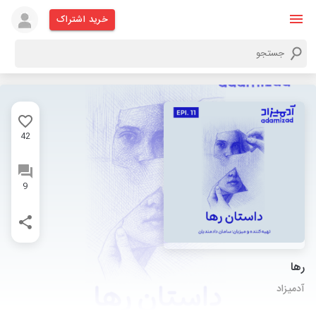
خرید اشتراک
42
9
رها
آدمیزاد