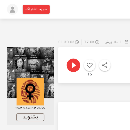
خرید اشتراک
11 ماه پیش
77.0K
01:30:03
16