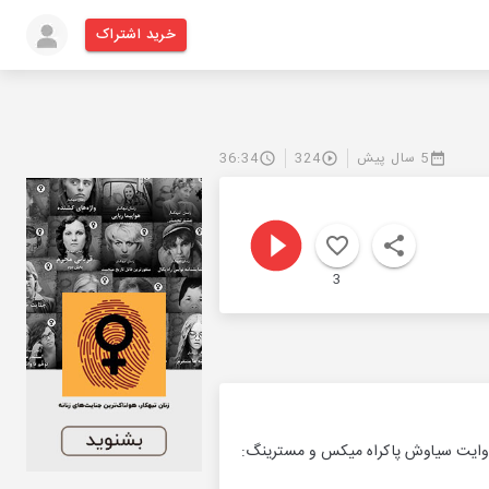
خرید اشتراک
5 سال پیش
324
36:34
3
 روايت سياوش پاكراه ميكس و مسترينگ: