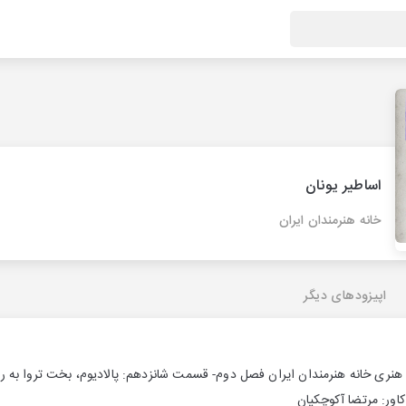
اساطير يونان
خانه هنرمندان ایران
اپیزودهای دیگر
ت هنرى خانه هنرمندان ايران فصل دوم- قسمت شانزدهم: پالادیوم، بخت تروا به
كاور: مرتضا آكوچكيان