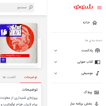
خانه
دسته بندی ها
پادکست
کتاب صوتی
موسیقی
توضیحات
کامنت ها
توضیحات
وبلاگ
پروژه‌اى شنيدارى از معاون
بخش برنامه ساز
پيام لاريان طراح لوگوتايپ و 