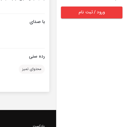
ورود / ثبت نام
با صدای
رده سنی
محتوای تمیز
پادکست