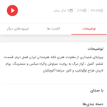
39:04
274
5 سال پیش
توضیحات
کامنت ها
اپیزودهای دیگر
توضیحات
پروژه‌اى شنيدارى از معاونت هنرى خانه هنرمندان ايران فصل دوم- قسمت
ششم: آشیل ، آواز مرگ به روايت سياوش پاكراه ميكس و مسترينگ: پيام
لاريان طراح لوگوتايپ و كاور: مرتضا آكوچكيان
با صدای
دسته بندی‌ها