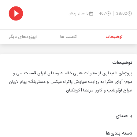
38:02
467
5 سال پیش
توضیحات
کامنت ها
اپیزودهای دیگر
توضیحات
پروژه‌اى شنيدارى از معاونت هنرى خانه هنرمندان ايران قسمت سی و
دوم: آوای فلگرا به روايت سياوش پاكراه ميكس و مسترينگ: پيام لاريان
طراح لوگوتايپ و كاور: مرتضا آكوچكيان
با صدای
دسته بندی‌ها