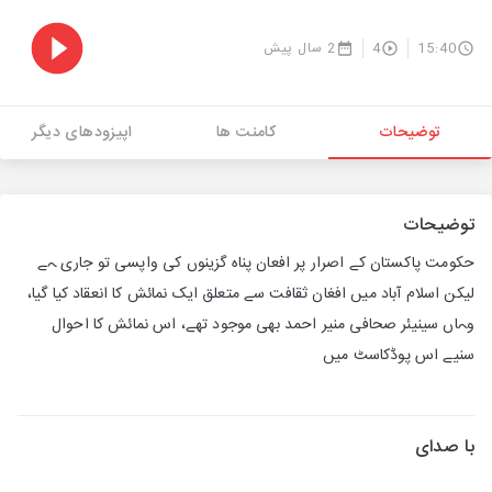
15:40
4
2 سال پیش
توضیحات
کامنت ها
اپیزودهای دیگر
توضیحات
حکومت پاکستان کے اصرار پر افعان پناہ گزینوں کی واپسی تو جاری ہے
لیکن اسلام آباد میں افغان ثقافت سے متعلق ایک نمائش کا انعقاد کیا گیا،
وہاں سینیئر صحافی منیر احمد بھی موجود تھے، اس نمائش کا احوال
سنیے اس پوڈکاسٹ میں
با صدای