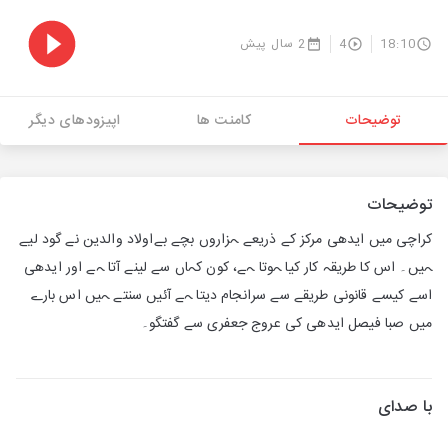
18:10
4
2 سال پیش
توضیحات
کامنت ها
اپیزودهای دیگر
توضیحات
کراچی میں ایدھی مرکز کے ذریعے ہزاروں بچے بےاولاد والدین نے گود لیے
ہیں۔ اس کا طریقہ کار کیا ہوتا ہے، کون کہاں سے لینے آتا ہے اور ایدھی
اسے کیسے قانونی طریقے سے سرانجام دیتا ہے آئیں سنتے ہیں اس بارے
میں صبا فیصل ایدھی کی عروج جعفری سے گفتگو۔
با صدای