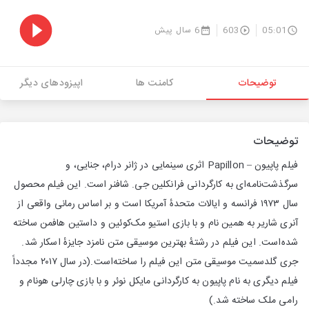
05:01
603
6 سال پیش
توضیحات
کامنت ها
اپیزودهای دیگر
توضیحات
فیلم پاپیون – Papillon اثری سینمایی در ژانر درام، جنایی، و
سرگذشت‌نامه‌ای به کارگردانی فرانکلین جی. شافنر است. این فیلم محصول
سال ۱۹۷۳ فرانسه و ایالات متحدهٔ آمریکا است و بر اساس رمانی واقعی از
آنری شاریر به همین نام و با بازی استیو مک‌کوئین و داستین هافمن ساخته
شده‌است. این فیلم در رشتهٔ بهترین موسیقی متن نامزد جایزهٔ اسکار شد.
جری گلدسمیت موسیقی متن این فیلم را ساخته‌است.(در سال ۲۰۱۷ مجدداً
فیلم دیگری به نام پاپیون به کارگردانی مایکل نوئر و با بازی چارلی هونام و
رامی ملک ساخته شد.)