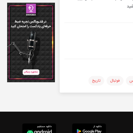
شید
س
فوتبال
تاریخ