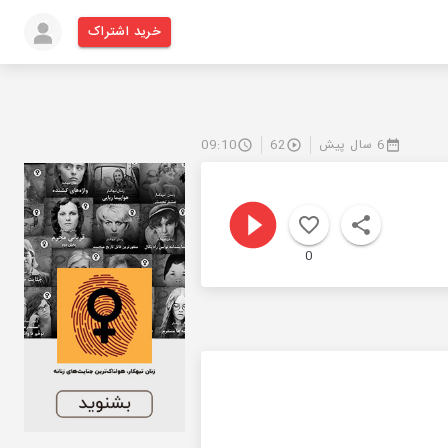
خرید اشتراک
6 سال پیش
62
09:10
0