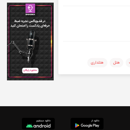
هتل
هتلداری