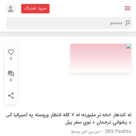
خرید اشتراک
0
0
له کندهار څخه تر ملبورنه؛ له ۷ کاله انتظار وروسته په آسټرالیا کې
د پخواني ترجمان د نوي سفر پیل
SBS Pashto - اس بي اس پښتو