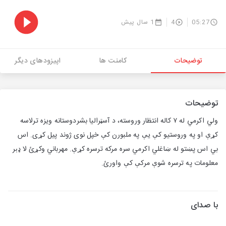
05:27
4
1 سال پیش
توضیحات
کامنت ها
اپیزودهای دیگر
توضیحات
ولي اکرمي له ۷ کاله انتظار وروسته، د آسټرالیا بشردوستانه ویزه ترلاسه
کړې او په وروستیو کې یې په ملبورن کې خپل نوی ژوند پیل کړی. اس
بي اس پښتو له ښاغلي اکرمي سره مرکه ترسره کړې. مهرباني وکړئ لا ډېر
معلومات په ترسره شوې مرکې کې واورئ.
با صدای