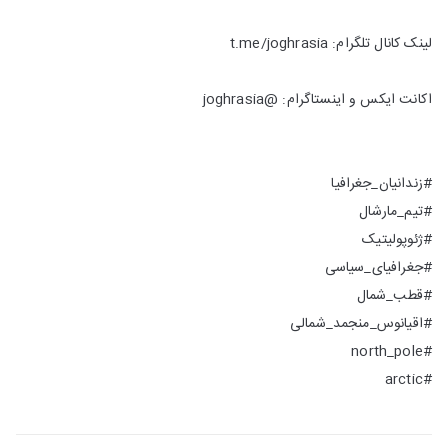
لینک کانال تلگرام: t.me/joghrasia
اکانت ایکس و اینستاگرام: @joghrasia
#زندانیان_جغرافیا
#تیم_مارشال
#ژئوپولیتیک
#جغرافیای_سیاسی
#قطب_شمال
#اقیانوس_منجمد_شمالی
#north_pole
#arctic