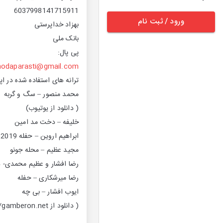
6037998141715911
ورود / ثبت نام
بهزاد خداپرستی
بانک ملی
پی پال:
hodaparasti@gmail.com
ترانه های استفاده شده در اپیز
محمد منصور – سگ و گربه
( دانلود از یوتیوب)
خلیفه – دخت مد امین
ابراهیم اروین – حفله 2019
مجید عظیم – محله جونو
رضا افشار و عظیم محمدی- 
رضا میرشکاری – حفله
ایوب افشار – بی چه
( دانلود از https://gamberon.net/)