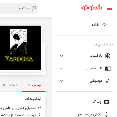
خانه
دسته بندی ها
پادکست
کتاب صوتی
موسیقی
توضیحات
کامنت ها
توضیحات
وبلاگ
*داستانهای فانتزی و علمی ت
بخش برنامه ساز
اگر دوست داشتید از پادکست ح