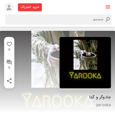
خرید اشتراک
0
0
جادوگر و گدا
yarooka