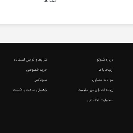
تگ ها
درباره شنوتو
شرایط و قوانین استفاده
ارتباط با ما
حریم خصوصی
سوالات متداول
شنوباکس
رزومه ات را برامون بفرست
راهنمای ساخت پادکست
مسئولیت اجتماعی