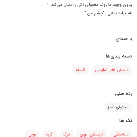
بدون وچود ما روند معمولی اش را دنبال می‌کند. "
نام ترانه پایانی :"چشم من "
با صدای
دسته بندی‌ها
داستان های نمایشی
فلسفه
رده سنی
محتوای تمیز
تگ ها
دلباختگی
کریستین_بوبن
مرگ
گریه
بوبن