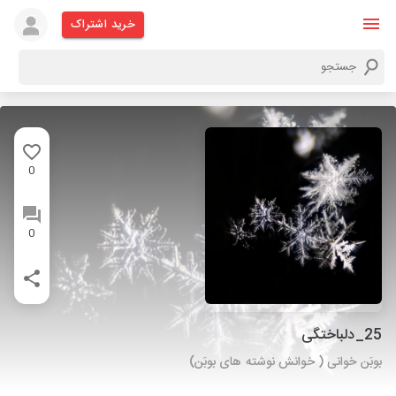
خرید اشتراک
0
0
25_دلباختگی
بوبَن خوانی ( خوانش نوشته های بوبَن)