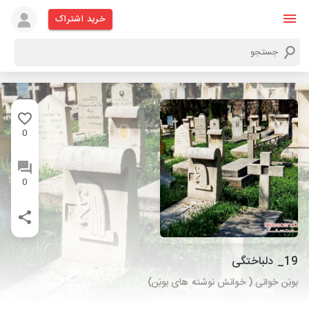
خرید اشتراک
0
0
19_ دلباختگی
بوبَن خوانی ( خوانش نوشته های بوبَن)