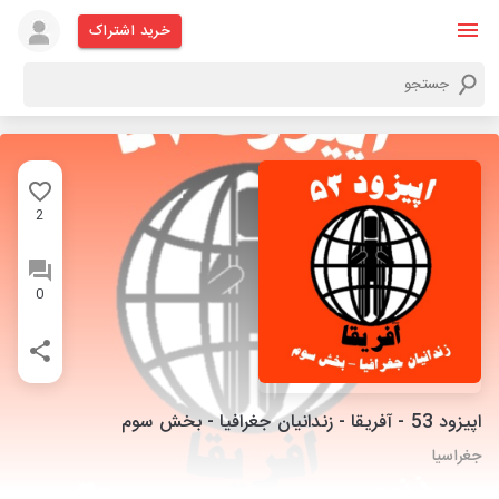
خرید اشتراک
2
0
اپیزود 53 - آفریقا - زندانیان جغرافیا - بخش سوم
جغراسیا