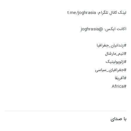
لینک کانال تلگرام: t.me/joghrasia
اکانت ایکس: @joghrasia
#زندانیان_جغرافیا
#تیم_مارشال
#ژئوپولیتیک
#جغرافیای_سیاسی
#آفریقا
#Africa
با صدای