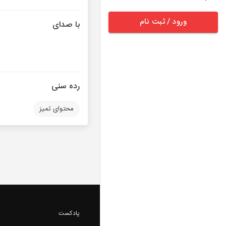
ورود / ثبت نام
با صدای
رده سنی
محتوای تمیز
پادکست