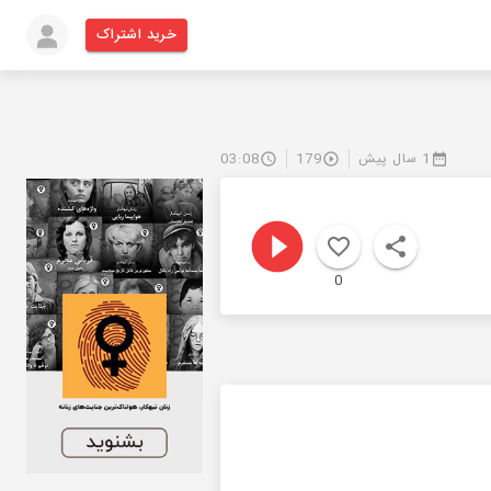
خرید اشتراک
1 سال پیش
179
03:08
0