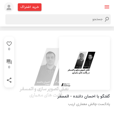
خرید اشتراک
0
0
گفتگو با احسان داننده - اتمسفر
پادکست چالش معماری اریب