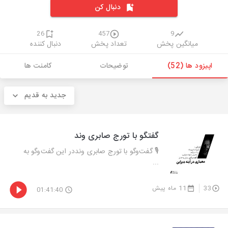
دنبال کن
26
457
9
میانگین پخش
تعداد پخش
دنبال کننده
اپیزود ها (52)
توضیحات
کامنت ها
جدید به قدیم
گفتگو با تورج صابری وند
🎙️ گفت‌وگو با تورج صابری وند در این گفت‌وگو به
...
33
11 ماه پیش
01:41:40