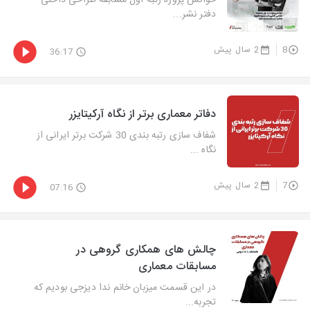
خوانش پروژه رتبه اول مسابقه طراحی داخلی
دفتر نشر...
8
2 سال پیش
36:17
دفاتر معماری برتر از نگاه آرکیتایزر
شفاف سازی رتبه بندی 30 شرکت برتر ایرانی از
نگاه ...
7
2 سال پیش
07:16
چالش های همکاری گروهی در
مسابقات معماری
در این قسمت میزبان خانم ندا دیزجی بودیم که
تجربه...