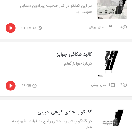
در این گفتگو در کنار صحبت پیرامون مسایل
عمومی پی...
14
1 سال پیش
01:15:33
کالبد شکافی جوایز
درباره جوایز گفتم
7
1 سال پیش
52:58
گفتگو با هادی کوهی حبیبی
در گفتگو پیش رو، هادی راجع به فرایند شروع به
فعا...