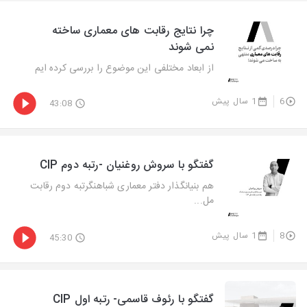
چرا نتایج رقابت های معماری ساخته
نمی شوند
از ابعاد مختلفی این موضوع را بررسی کرده ایم
6
1 سال پیش
43:08
گفتگو با سروش روغنیان -رتبه دوم CIP
هم بنیانگذار دفتر معماری شباهنگرتبه دوم رقابت
مل...
8
1 سال پیش
45:30
گفتگو با رئوف قاسمی- رتبه اول CIP