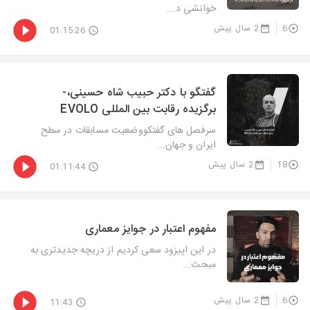
خوانشی د...
6
2 سال پیش
01:15:26
گفتگو با دکتر حبیب شاه حسینی،-
برگزیده رقابت بین المللی EVOLO
سرفصل های گفتکووضعیت مسابقات در سطح
ایران و جهان...
18
2 سال پیش
01:11:44
مفهوم اعتبار در جوایز معماری
در این اپیزود سعی کردیم از دریچه جدیدتری به
مبحث...
6
2 سال پیش
11:43