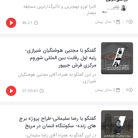
کایرا لورو مهم‌ترین و تأثیرگذارترین مسابقه
معمار...
7
1 سال پیش
46:21
گفتگو با مجتبی هوشنگیان شیرازی-
رتبه اول رقابت بین المللی شوروم
مرکزی فرش جیپور
در این گفتگو به همراه آقای مجتبی هوشنگیان
شیرازی...
9
2 سال پیش
01:00:45
گفتگو با رضا سلیمانی-طراح پروژه برج
های زنده- سکونتگاه انسان در مریخ
در این گفتگو به همراه آقای رضا سلیمانی؛