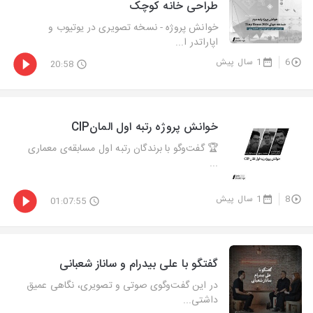
طراحی خانه کوچک
خوانش پروژه - نسخه تصویری در یوتیوب و
اپاراتدر ا...
6
1 سال پیش
20:58
خوانش پروژه رتبه اول المانCIP
🏆‌ گفت‌وگو با برندگان رتبه اول مسابقه‌ی معماری
...
8
1 سال پیش
01:07:55
گفتگو با علی بیدرام و ساناز شعبانی
در این گفت‌وگوی صوتی و تصویری، نگاهی عمیق
داشتی...