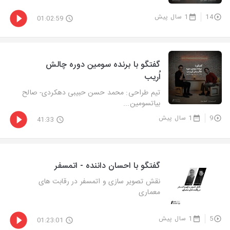
14
1 سال پیش
01:02:59
گفتگو با برنده سومین دوره چالش
اُریب
تیم طراحی: محمد حسن حبیبی دهکردی- صالح
بیاتسومین...
9
1 سال پیش
41:33
گفتگو با احسان داننده - اتمسفر
نقش تصویر سازی و اتمسفر در رقابت های
معماری
5
1 سال پیش
01:23:01