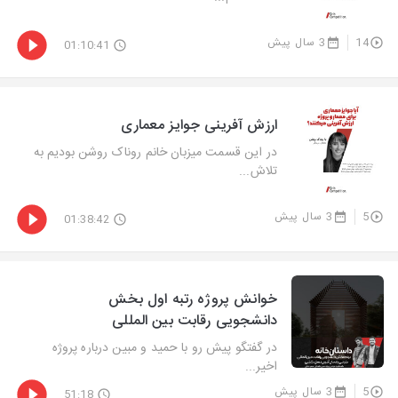
14
3 سال پیش
01:10:41
ارزش آفرینی جوایز معماری
در این قسمت میزبان خانم روناک روشن بودیم به
تلاش...
5
3 سال پیش
01:38:42
خوانش پروژه رتبه اول بخش
دانشجویی رقابت بین المللی
در گفتگو پیش رو با حمید و مبین درباره پروژه
اخیر...
5
3 سال پیش
51:18