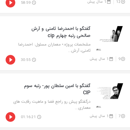
12
1 سال پیش
58:59
گفتگو با احمدرضا ثامنی و آرش
صالحی رتبه چهارم cip
مشخصات پروژه:• معماران مسئول: احمدرضا
ثامنی، آرش...
9
1 سال پیش
30:55
گفتگو با امین سلطان پور- رتبه سوم
CIP
درگفتگو پیش رو راجع فضا و ماهیت رقابت های
معماری...
7
1 سال پیش
01:16:21