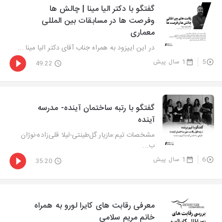
گفتگو با دکتر الیا مینا | چالش ها
وفرصت ها در مسابقات بین المللی
معماری
در این ایپزود به همراه جناب آقای دکتر الیا مینا ...
5
1 سال پیش
49:22
گفتگو با رتبه ساختمان آینده- مدرسه
آینده
مشخصات تیم:مازیار گل‌طینتی-لیلا قلی‌زاده-نوژان
ب...
6
1 سال پیش
35:20
معرفی رقابت های کایرا لورو به همراه
خانم مریم سلامی