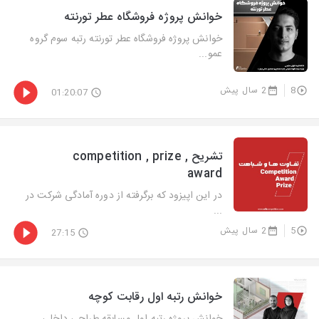
خوانش پروژه فروشگاه عطر تورنته
خوانش پروژه فروشگاه عطر تورنته رتبه سوم گروه
عمو...
8
2 سال پیش
01:20:07
تشریح competition , prize ,
award
در این اپیزود که برگرفته از دوره آمادگی شرکت در
...
5
2 سال پیش
27:15
خوانش رتبه اول رقابت کوچه