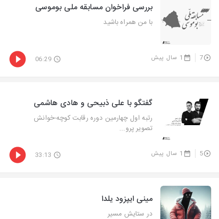
بررسی فراخوان مسابقه ملی بوموسی
با من همراه باشید
7
1 سال پیش
06:29
گفتگو با علی ذبیحی و هادی هاشمی
رتبه اول چهارمین دوره رقابت کوچه-خوانش
تصویر پرو...
5
1 سال پیش
33:13
مینی ایپزود یلدا
در ستایش مسیر