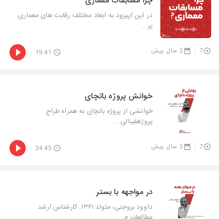
چرا مسابقات معماری
در این اپیزود به ابعاد مختلف رقابت های معماری
پر...
7
2 سال پیش
19:41
خوانش پروژه باتچای
خوانشی از پروژه باتچای به همراه طراح
پروژهفینالی...
7
3 سال پیش
34:45
در مواجهه با بستر
داوود بروجنی، متولد ۱۳۶۱. کارشناس ارشد
مطالعات م...