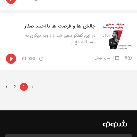
چالش ها و فرصت ها با احمد صفار
در این گفتگو سعی شد از زاویه دیگری به
مسابقات مع...
8
4 سال پیش
01:03:34
2
1