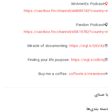
MrAminEs Podcast:
🎧
https://castbox.fm/channel/id4989743?country=ir
🎧Pandon Podcast:
https://castbox.fm/channel/id5619782?country=ir
https://vrgl.ir/QSVXz
📕Miracle of documenting:
https://vrgl.ir/oBUIq
📕Finding your life purpose:
coffeete.ir/mramines
☕Buy me a coffee:
با صدای
دسته بندی‌ها