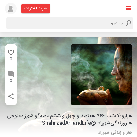
خرید اشتراک
0
0
هزارویک‌شب ۷۴۶ هفتصد و چهل و ششم قصه‌گو شهرزاد‌فتوحی
هنر‌و‌زندگی‌شهرزاد @ShahrzadArtandLife
هنر و زندگی شهرزاد