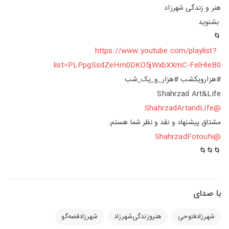
هنر و زندگی شهرزاد
بشنوید
🌀
https://www.youtube.com/playlist?
list=PLPpgSsdZeHm0DKO5jWxbXXmC-FelHleB0
#هزارویکشب #هزار_و_یک_شب
Shahrzad Art&Life
@ShahrzadArtandLife
مشتاق پیشنهاد و نقد و نظر شما هستم:
@ShahrzadFotouhi
🌀🌀🌀
با صدای
شهرزادفتوحی
هنرو‌زندگی‌شهرزاد
شهرزادقصه‌گو