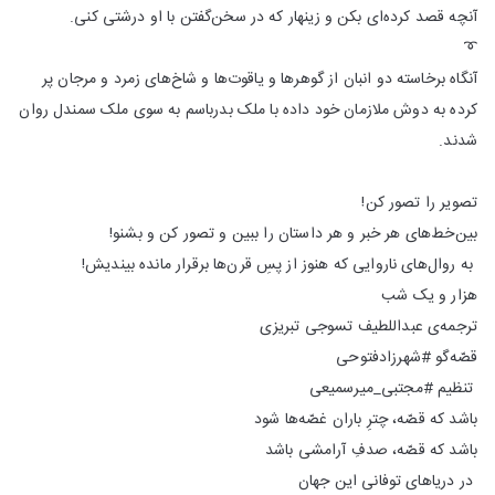
آنچه قصد کرده‌ای بکن و زینهار که در سخن‌گفتن با او درشتی کنی.
➰
آنگاه برخاسته دو انبان از گوهر‌ها و یاقوت‌ها و شاخ‌های زمرد و مرجان پر
کرده به دوش ملازمان خود داده با ملک بدر‌باسم به سوی ملک سمندل روان
شدند.
تصویر را تصور کن!
بین‌خط‌های هر خبر و هر داستان را ببین و تصور کن و بشنو!
به روال‌های ناروایی که هنوز از پسِ قرن‌ها برقرار مانده بیندیش!
هزار و یک شب
ترجمه‌ی عبداللطیف تسوجی تبریزی
قصّه‌گو #شهرزادفتوحی
تنظیم #مجتبی_میر‌سمیعی
باشد که قصّه، چترِ باران غصّه‌ها شود
باشد که قصّه، صدفِ آرامشی باشد
در دریا‌های توفانی این جهان