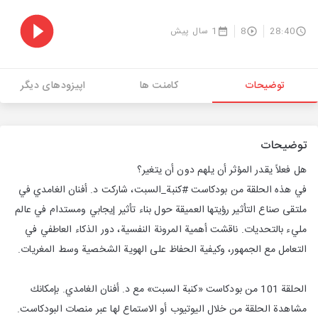
28:40
8
1 سال پیش
توضیحات
کامنت ها
اپیزودهای دیگر
توضیحات
هل فعلاً يقدر المؤثر أن يلهم دون أن يتغير؟
في هذه الحلقة من بودكاست #كنبة_السبت، شاركت د. أفنان الغامدي في
ملتقى صناع التأثير رؤيتها العميقة حول بناء تأثير إيجابي ومستدام في عالم
مليء بالتحديات. ناقشت أهمية المرونة النفسية، دور الذكاء العاطفي في
التعامل مع الجمهور، وكيفية الحفاظ على الهوية الشخصية وسط المغريات.
الحلقة 101 من بودكاست «كنبة السبت» مع د. أفنان الغامدي. بإمكانك
مشاهدة الحلقة من خلال اليوتيوب أو الاستماع لها عبر منصات البودكاست.