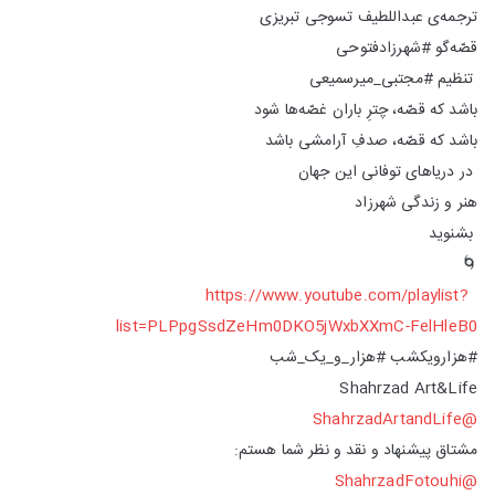
ترجمه‌ی عبداللطیف تسوجی تبریزی
قصّه‌گو #شهرزادفتوحی
تنظیم #مجتبی_میر‌سمیعی
باشد که قصّه، چترِ باران غصّه‌ها شود
باشد که قصّه، صدفِ آرامشی باشد
در دریا‌های توفانی این جهان
هنر و زندگی شهرزاد
بشنوید
🌀
https://www.youtube.com/playlist?
list=PLPpgSsdZeHm0DKO5jWxbXXmC-FelHleB0
#هزارویکشب #هزار_و_یک_شب
Shahrzad Art&Life
@ShahrzadArtandLife
مشتاق پیشنهاد و نقد و نظر شما هستم:
@ShahrzadFotouhi