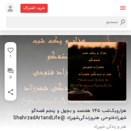
خرید اشتراک
1
0
هزارویک‌شب ۷۴۵ هفتصد و بچهل و پنجم قصه‌گو
شهرزاد‌فتوحی هنر‌و‌زندگی‌شهرزاد @ShahrzadArtandLife
هنر و زندگی شهرزاد