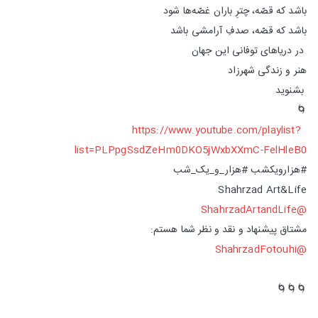
باشد که قصّه، چترِ باران غصّه‌ها شود
باشد که قصّه، صدفِ آرامشی باشد
در دریا‌های توفانی این جهان
هنر و زندگی شهرزاد
بشنوید
🌀
https://www.youtube.com/playlist?
list=PLPpgSsdZeHm0DKO5jWxbXXmC-FelHleB0
#هزارویکشب #هزار_و_یک_شب
Shahrzad Art&Life
@ShahrzadArtandLife
مشتاق پیشنهاد و نقد و نظر شما هستم:
@ShahrzadFotouhi
🌀🌀🌀