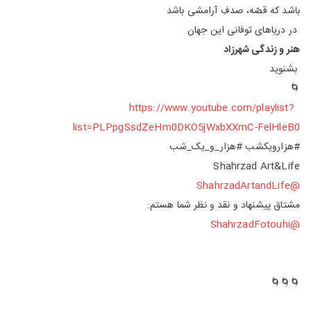
باشد که قصّه، صدفِ آرامشی باشد
در دریا‌های توفانی این جهان
هنر و زندگی شهرزاد
بشنوید
🌀
https://www.youtube.com/playlist?
list=PLPpgSsdZeHm0DKO5jWxbXXmC-FelHleB0
#هزارویکشب #هزار_و_یک_شب
Shahrzad Art&Life
@ShahrzadArtandLife
مشتاق پیشنهاد و نقد و نظر شما هستم:
@ShahrzadFotouhi
🌀🌀🌀