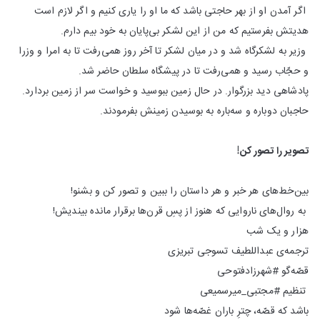
اگر آمدن او از بهر حاجتی باشد که ما او را یاری کنیم و اگر لازم است
هدیتش بفرستیم که من از این لشکر بی‌پایان به خود بیم دارم.
وزیر به لشکر‌گاه شد و در میان لشکر تا آخر روز همی‌رفت تا به امرا و وزرا
و حجّاب رسید و همی‌رفت تا در پیشگاه سلطان حاضر شد.
پادشاهی دید بزرگوار. در حال زمین ببوسید و خواست سر از زمین بردارد.
حاجبان دوباره و سه‌باره به بوسیدن زمینش بفرمودند.
تصویر را تصور کن!
بین‌خط‌های هر خبر و هر داستان را ببین و تصور کن و بشنو!
به روال‌های ناروایی که هنوز از پسِ قرن‌ها برقرار مانده بیندیش!
هزار و یک شب
ترجمه‌ی عبداللطیف تسوجی تبریزی
قصّه‌گو #شهرزادفتوحی
تنظیم #مجتبی_میر‌سمیعی
باشد که قصّه، چترِ باران غصّه‌ها شود