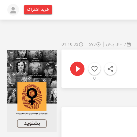
خرید اشتراک
7 سال پیش
593
01:10:32
0