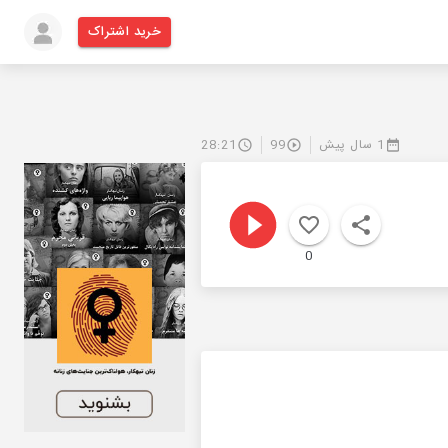
خرید اشتراک
1 سال پیش
99
28:21
0